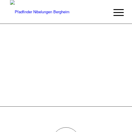
"DIE GRÖSSTE SEHENSWÜRDIGKEIT,
DIE ES GIBT, IST DIE WELT.
SIEH SIE DIR AN"
– Kurt Tucholsky